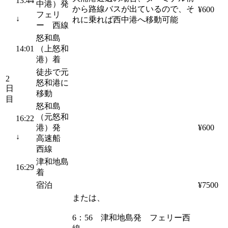
13:44
中港）発
から路線バスが出ているので、そ
¥600
フェリ
↓
れに乗れば西中港へ移動可能
ー 西線
怒和島
14:01
（上怒和
港）着
徒歩で元
2
怒和港に
日
移動
目
怒和島
（元怒和
16:22
港）発
¥600
↓
高速船
西線
津和地島
16:29
着
宿泊
¥7500
または、
6：56 津和地島発 フェリー西