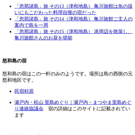
「忽那諸島」旅 その13（津和地島） 亀川旅館は魚の扱
いにもこだわった料理自慢の宿だった
「忽那諸島」旅 その14（津和地島） 亀川旅館ご主人の
案内で島を一周
「忽那諸島」旅 その15（津和地島） 港周辺を散策し、
亀川旅館さんのお昼を堪能
怒和島の宿
怒和島の宿はこの一軒のみのようです。場所は島の西側の元
怒和地区です。
民宿杉原
瀬戸内・松山 里島めぐり｜瀬戸内・まつやま里島めぐ
り連絡協議会
宿の詳細はこのサイトに記載されてい
ます