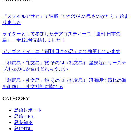
『スタイルアサヒ』で連載「いづやんの島ものがたり」始ま
りました
ライターとして参加したデアゴスティーニ「週刊 日本の
島」 全121号完結しました！
デアゴスティーニ「週刊 日本の島」にて執筆しています
「利尻島・礼文島」旅 その14（礼文島） 星観荘はリーズナ
ブルなのに夕食はどれもうまい
「利尻島・礼文島」旅 その13（礼文島） 澄海岬で晴れの海
を想像し、礼文神社に詣でる
CATEGORY
島旅レポート
島旅TIPS
島を知る
島に住む