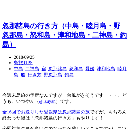
忽那諸島の行き方（中島・睦月島・野
忽那島・怒和島・津和地島・二神島・釣
島）
2018/09/25
島旅TIPS
中島
二神島
宿
忽那諸島
怒和島
愛媛
津和地島
睦月
島
船
行き方
野忽那島
釣島
今週末島旅の予定なんですが、台風がきそうです・・・。ど
うも、いづやん（
@izuyan
）です。
全16回でお送りした愛媛県は忽那諸島の旅
ですが、もちろん
終わった後は「忽那諸島の行き方」もやります！
今回対象の島が多いのでなかなか難しいところですが、コツ