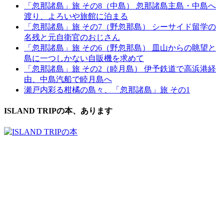
「忽那諸島」旅 その8（中島） 忽那諸島主島・中島へ
渡り、よろいや旅館に泊まる
「忽那諸島」旅 その7（野忽那島） シーサイド留学の
名残と元自衛官のおじさん
「忽那諸島」旅 その6（野忽那島） 皿山からの眺望と
島に一つしかない自販機を求めて
「忽那諸島」旅 その2（睦月島） 伊予鉄道で高浜港経
由、中島汽船で睦月島へ
瀬戸内彩る柑橘の島々、「忽那諸島」旅 その1
ISLAND TRIPの本、あります