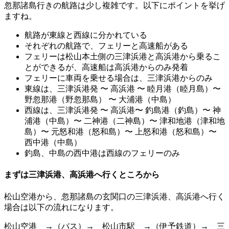
忽那諸島行きの航路は少し複雑です。以下にポイントを挙げ
ますね。
航路が東線と西線に分かれている
それぞれの航路で、フェリーと高速船がある
フェリーは松山本土側の三津浜港と高浜港から乗るこ
とができるが、高速船は高浜港からのみ発着
フェリーに車両を乗せる場合は、三津浜港からのみ
東線は、三津浜港発 〜 高浜港 〜 睦月港（睦月島）〜
野忽那港（野忽那島） 〜 大浦港（中島）
西線は、三津浜港発 〜 高浜港〜 釣島港（釣島）〜 神
浦港（中島）〜 二神港（二神島）〜 津和地港（津和地
島）〜 元怒和港（怒和島）〜 上怒和港（怒和島）〜
西中港（中島）
釣島、中島の西中港は西線のフェリーのみ
まずは三津浜港、高浜港へ行くところから
松山空港から、忽那諸島の玄関口の三津浜港、高浜港へ行く
場合は以下の流れになります。
松山空港 →（バス）→ 松山市駅 →（伊予鉄道）→ 三