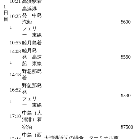
10:21
高浜駅着
1
高浜港
日
発 中島
10:25
目
汽船
¥690
↓
フェリ
ー 東線
10:55
睦月島着
睦月島
14:08
発 高速
¥550
↓
船 東線
野忽那島
14:18
着
野忽那島
16:52
発
¥330
フェリ
↓
ー 東線
中島（大
17:10
浦港）着
宿泊
¥7500
中島（西
大浦港近辺の場合、ターミナル前