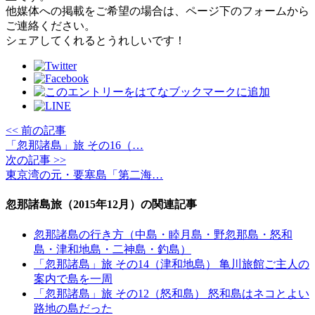
他媒体への掲載をご希望の場合は、ページ下のフォームから
ご連絡ください。
シェアしてくれるとうれしいです！
<< 前の記事
「忽那諸島」旅 その16（…
次の記事 >>
東京湾の元・要塞島「第二海…
忽那諸島旅（2015年12月）の関連記事
忽那諸島の行き方（中島・睦月島・野忽那島・怒和
島・津和地島・二神島・釣島）
「忽那諸島」旅 その14（津和地島） 亀川旅館ご主人の
案内で島を一周
「忽那諸島」旅 その12（怒和島） 怒和島はネコとよい
路地の島だった