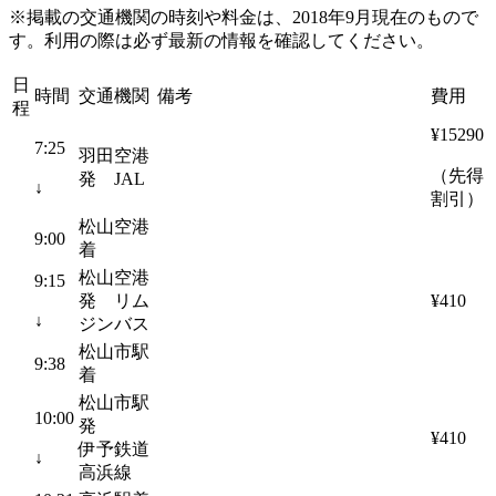
※掲載の交通機関の時刻や料金は、2018年9月現在のもので
す。利用の際は必ず最新の情報を確認してください。
日
時間
交通機関
備考
費用
程
¥15290
7:25
羽田空港
（先得
発 JAL
↓
割引）
松山空港
9:00
着
松山空港
9:15
発 リム
¥410
↓
ジンバス
松山市駅
9:38
着
松山市駅
10:00
発
¥410
伊予鉄道
↓
高浜線