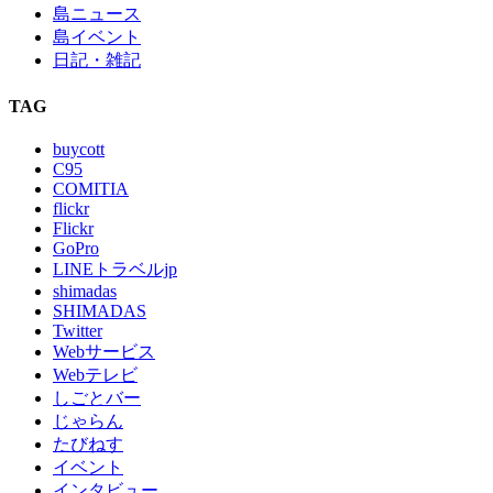
島ニュース
島イベント
日記・雑記
TAG
buycott
C95
COMITIA
flickr
Flickr
GoPro
LINEトラベルjp
shimadas
SHIMADAS
Twitter
Webサービス
Webテレビ
しごとバー
じゃらん
たびねす
イベント
インタビュー