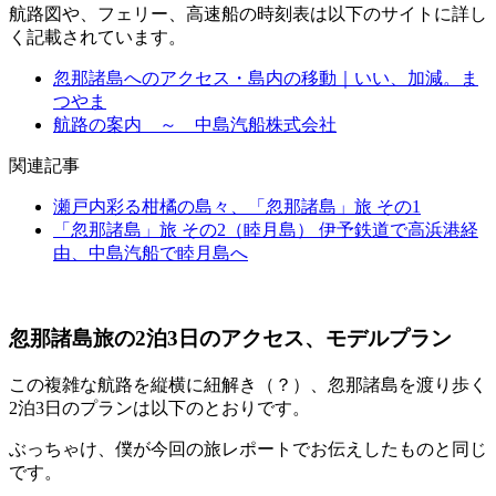
航路図や、フェリー、高速船の時刻表は以下のサイトに詳し
く記載されています。
忽那諸島へのアクセス・島内の移動｜いい、加減。ま
つやま
航路の案内 ～ 中島汽船株式会社
関連記事
瀬戸内彩る柑橘の島々、「忽那諸島」旅 その1
「忽那諸島」旅 その2（睦月島） 伊予鉄道で高浜港経
由、中島汽船で睦月島へ
忽那諸島旅の2泊3日のアクセス、モデルプラン
この複雑な航路を縦横に紐解き（？）、忽那諸島を渡り歩く
2泊3日のプランは以下のとおりです。
ぶっちゃけ、僕が今回の旅レポートでお伝えしたものと同じ
です。