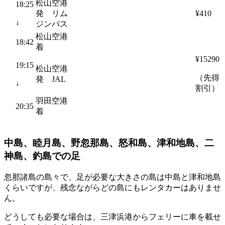
松山空港
18:25
発 リム
¥410
↓
ジンバス
松山空港
18:42
着
¥15290
19:15
松山空港
（先得
発 JAL
↓
割引）
羽田空港
20:35
着
中島、睦月島、野忽那島、怒和島、津和地島、二
神島、釣島での足
忽那諸島の島々で、足が必要な大きさの島は中島と津和地島
くらいですが、残念ながらどの島にもレンタカーはありませ
ん。
どうしても必要な場合は、三津浜港からフェリーに車を載せ