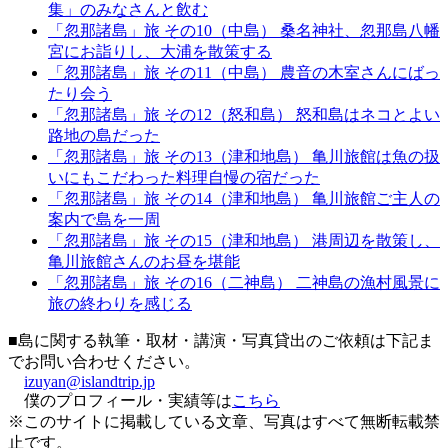
集」のみなさんと飲む
「忽那諸島」旅 その10（中島） 桑名神社、忽那島八幡
宮にお詣りし、大浦を散策する
「忽那諸島」旅 その11（中島） 農音の木室さんにばっ
たり会う
「忽那諸島」旅 その12（怒和島） 怒和島はネコとよい
路地の島だった
「忽那諸島」旅 その13（津和地島） 亀川旅館は魚の扱
いにもこだわった料理自慢の宿だった
「忽那諸島」旅 その14（津和地島） 亀川旅館ご主人の
案内で島を一周
「忽那諸島」旅 その15（津和地島） 港周辺を散策し、
亀川旅館さんのお昼を堪能
「忽那諸島」旅 その16（二神島） 二神島の漁村風景に
旅の終わりを感じる
■島に関する執筆・取材・講演・写真貸出のご依頼は下記ま
でお問い合わせください。
izuyan@islandtrip.jp
僕のプロフィール・実績等は
こちら
※このサイトに掲載している文章、写真はすべて無断転載禁
止です。