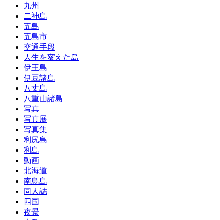
九州
二神島
五島
五島市
交通手段
人生を変えた島
伊王島
伊豆諸島
八丈島
八重山諸島
写真
写真展
写真集
利尻島
利島
動画
北海道
南鳥島
同人誌
四国
夜景