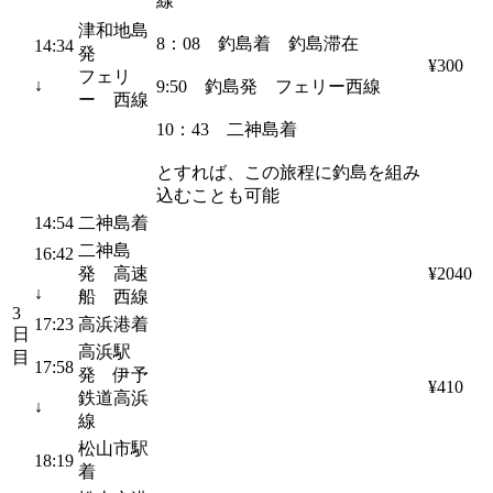
線
津和地島
8：08 釣島着 釣島滞在
14:34
発
¥300
フェリ
↓
9:50 釣島発 フェリー西線
ー 西線
10：43 二神島着
とすれば、この旅程に釣島を組み
込むことも可能
14:54
二神島着
二神島
16:42
発 高速
¥2040
↓
船 西線
3
17:23
高浜港着
日
高浜駅
目
17:58
発 伊予
¥410
鉄道高浜
↓
線
松山市駅
18:19
着