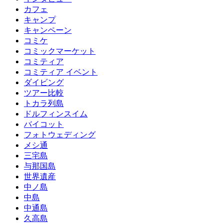
カフェ
キャンプ
キャンペーン
コミケ
コミックマーケット
コミティア
コミティア イベント
ダイビング
ツアー比較
トカラ列島
ドルフィンスイム
バイコット
フォトウェディング
メシ通
三宅島
与那国島
世界遺産
中ノ島
中島
中通島
久高島