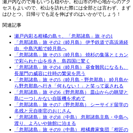
瀬戸内なので海もいつも穏やか。松山市の中心地からのアク
セスもよいので、松山を訪れた際には全部とは言わず、まず
はひとつ、日帰りでも足を伸ばすのはいかがでしょう！
関連記事
瀬戸内彩る柑橘の島々、「忽那諸島」旅 その1
「忽那諸島」旅 その2（睦月島） 伊予鉄道で高浜港経
由、中島汽船で睦月島へ
「忽那諸島」旅 その3（睦月島） 焼杉の集落とミカン
で彩られた山を歩き、島四国に驚く
「忽那諸島」旅 その4（睦月島） 昼食難民になるも、
長屋門の威容に往時の繁栄を思う
「忽那諸島」旅 その5（睦月島・野忽那島） 睦月島か
ら野忽那島へ行き「何もない！」と笑って返される
「忽那諸島」旅 その6（野忽那島） 皿山からの眺望と
島に一つしかない自販機を求めて
「忽那諸島」旅 その7（野忽那島） シーサイド留学の
名残と元自衛官のおじさん
「忽那諸島」旅 その8（中島） 忽那諸島主島・中島へ
渡り、よろいや旅館に泊まる
「忽那諸島」旅 その9（中島） 柑橘農家集団「柑匠の