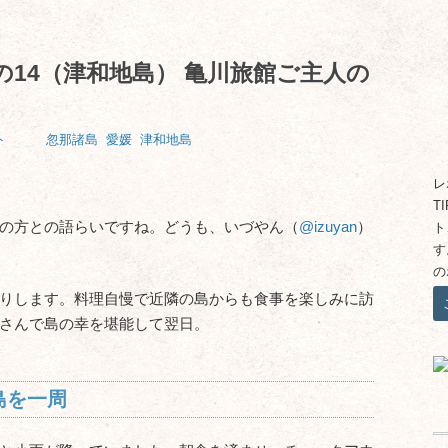
の14（津和地島） 亀川旅館ご主人の
ト
忽那諸島
愛媛
津和地島
レ
T
の方との語らいですね。どうも、いづやん（
@izuyan
）
ト
す
の
りします。料理自慢で近隣の島からも食事を楽しみに訪
さんで島の幸を堪能して翌日。
島を一周