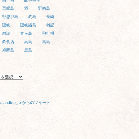
軍艦島
酒
野崎島
野忽那島
釣島
長崎
隠岐
隠岐諸島
雑記
雑誌
青ヶ島
飛行機
飲食店
高島
鳥島
鳩間島
黒島
ARCHIVE
TWITTER
islandtrip_jp からのツイート