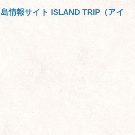
島旅レポート
島旅TIPS
島を知る
島に住む