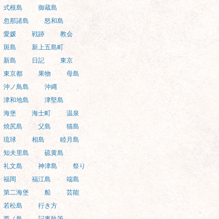
式根島
御蔵島
忽那諸島
怒和島
愛媛
戦跡
教会
斑島
新上五島町
新島
日記
東京
東京都
果物
母島
沖ノ鳥島
沖縄
津和地島
津堅島
海堡
海士町
温泉
焼尻島
父島
猫島
琉球
相島
睦月島
知夫里島
硫黄島
礼文島
神津島
祭り
福岡
福江島
端島
第二海堡
船
芸能
若松島
行き方
西ノ島
記事執筆