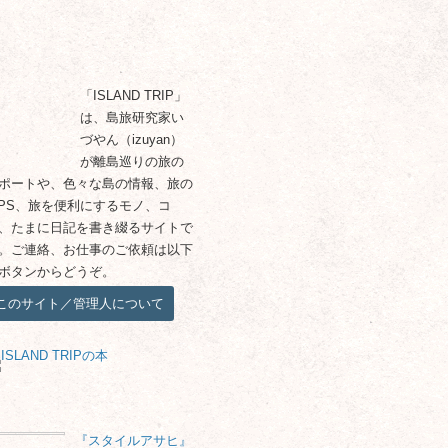
ABOUT
「ISLAND TRIP」
は、島旅研究家い
づやん（izuyan）
が離島巡りの旅の
ポートや、色々な島の情報、旅の
IPS、旅を便利にするモノ、コ
、たまに日記を書き綴るサイトで
。ご連絡、お仕事のご依頼は以下
ボタンからどうぞ。
このサイト／管理人について
NEW ENTRY
『スタイルアサヒ』