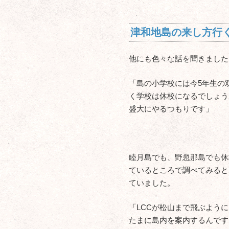
津和地島の来し方行
他にも色々な話を聞きました
「島の小学校には今5年生の
く学校は休校になるでしょう
盛大にやるつもりです」
睦月島でも、野忽那島でも休
ているところで調べてみると
ていました。
「LCCが松山まで飛ぶよう
たまに島内を案内するんです