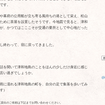
です。
や幕府の公用船が立ち寄る風待ちの港として栄え、松山
ために茶屋を設置したそうです。今地図で見ると、津和
が、かつてはこここそが交通の要所として中心地だった
し終わって、宿に戻ってきました。
話を聞いて津和地島のことをほんの少しだけ身近に感じ
言い過ぎでしょうか。
@
雨に濡れる津和地島の町を、自分の足で集落を歩いてみ
す）
真貸出のご依頼は下記までお問い合わせください。