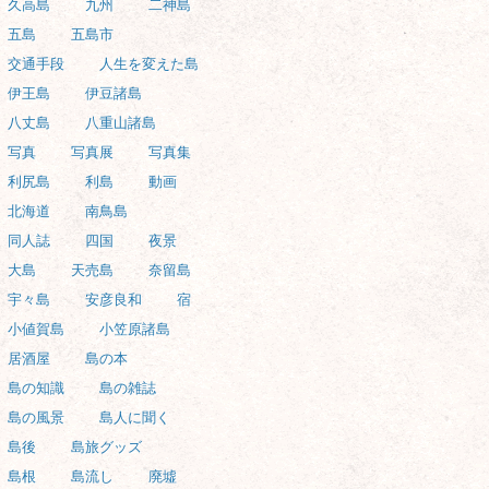
久高島
九州
二神島
五島
五島市
交通手段
人生を変えた島
伊王島
伊豆諸島
八丈島
八重山諸島
写真
写真展
写真集
利尻島
利島
動画
北海道
南鳥島
同人誌
四国
夜景
大島
天売島
奈留島
宇々島
安彦良和
宿
小値賀島
小笠原諸島
居酒屋
島の本
島の知識
島の雑誌
島の風景
島人に聞く
島後
島旅グッズ
島根
島流し
廃墟