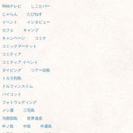
Webテレビ
しごとバー
じゃらん
たびねす
イベント
インタビュー
カフェ
キャンプ
キャンペーン
コミケ
コミックマーケット
コミティア
コミティア イベント
ダイビング
ツアー比較
トカラ列島
ドルフィンスイム
バイコット
フォトウェディング
メシ通
三宅島
与那国島
世界遺産
中ノ島
中島
中通島