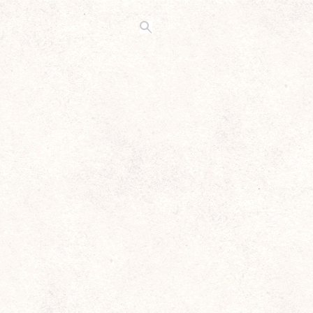
YOUTUBE
FLICKR
TWITTER
FACEBOOK PAGE
FEED
島ニュース
島イベント
日記・雑記