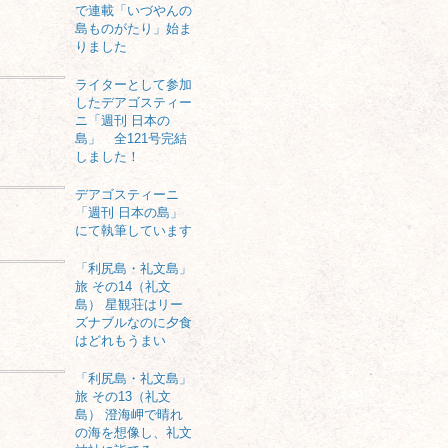
で連載「いづやんの
島ものがたり」始ま
りました
ライターとして参加
したデアゴスティー
ニ「週刊 日本の
島」 全121号完結
しました！
デアゴスティーニ
「週刊 日本の島」
にて執筆しています
「利尻島・礼文島」
旅 その14（礼文
島） 星観荘はリー
ズナブルなのに夕食
はどれもうまい
「利尻島・礼文島」
旅 その13（礼文
島） 澄海岬で晴れ
の海を想像し、礼文