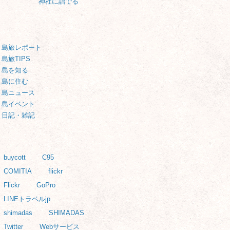
神社に詣でる
CATEGORY
島旅レポート
島旅TIPS
島を知る
島に住む
島ニュース
島イベント
日記・雑記
TAG
buycott
C95
COMITIA
flickr
Flickr
GoPro
LINEトラベルjp
shimadas
SHIMADAS
Twitter
Webサービス