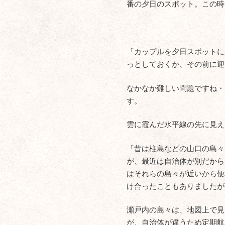
番の夕日のスポット。この時
「カップルを夕日スポットに
っとしておくか、その前に迎
なかなか難しい問題ですね・
す。
雲に霞んだ水平線の先に見え
「昔は柱島などの山口の島々
が、最近は自治体が別だから
はそれらの島々が近いから便
け合ったこともありましたが
瀬戸内の島々は、地図上で見
が、自治体が違うため定期航