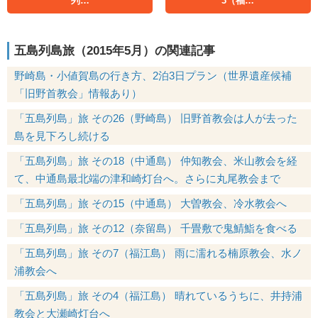
列…
3（福…
五島列島旅（2015年5月）の関連記事
野崎島・小値賀島の行き方、2泊3日プラン（世界遺産候補
「旧野首教会」情報あり）
「五島列島」旅 その26（野崎島） 旧野首教会は人が去った
島を見下ろし続ける
「五島列島」旅 その18（中通島） 仲知教会、米山教会を経
て、中通島最北端の津和崎灯台へ。さらに丸尾教会まで
「五島列島」旅 その15（中通島） 大曽教会、冷水教会へ
「五島列島」旅 その12（奈留島） 千畳敷で鬼鯖鮨を食べる
「五島列島」旅 その7（福江島） 雨に濡れる楠原教会、水ノ
浦教会へ
「五島列島」旅 その4（福江島） 晴れているうちに、井持浦
教会と大瀬崎灯台へ