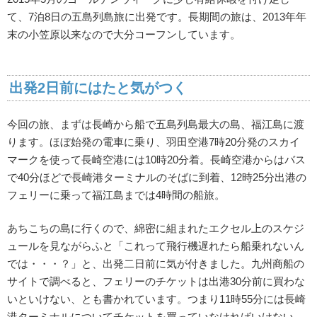
て、7泊8日の五島列島旅に出発です。長期間の旅は、2013年年
末の小笠原以来なので大分コーフンしています。
出発2日前にはたと気がつく
今回の旅、まずは長崎から船で五島列島最大の島、福江島に渡
ります。ほぼ始発の電車に乗り、羽田空港7時20分発のスカイ
マークを使って長崎空港には10時20分着。長崎空港からはバス
で40分ほどで長崎港ターミナルのそばに到着、12時25分出港の
フェリーに乗って福江島までは4時間の船旅。
あちこちの島に行くので、綿密に組まれたエクセル上のスケジ
ュールを見ながらふと「これって飛行機遅れたら船乗れないん
では・・・？」と、出発二日前に気が付きました。九州商船の
サイトで調べると、フェリーのチケットは出港30分前に買わな
いといけない、とも書かれています。つまり11時55分には長崎
港ターミナルについてチケットを買っていなければいけない。