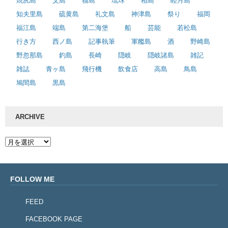
焼尻島
父島
猫島
琉球
相島
睦月島
知夫里島
硫黄島
礼文島
神津島
祭り
福岡
福江島
端島
第二海堡
船
芸能
若松島
行き方
西ノ島
記事執筆
軍艦島
酒
野崎島
野忽那島
釣島
長崎
隠岐
隠岐諸島
雑記
雑誌
青ヶ島
飛行機
飲食店
高島
鳥島
鳩間島
黒島
ARCHIVE
FOLLOW ME
FEED
FACEBOOK PAGE