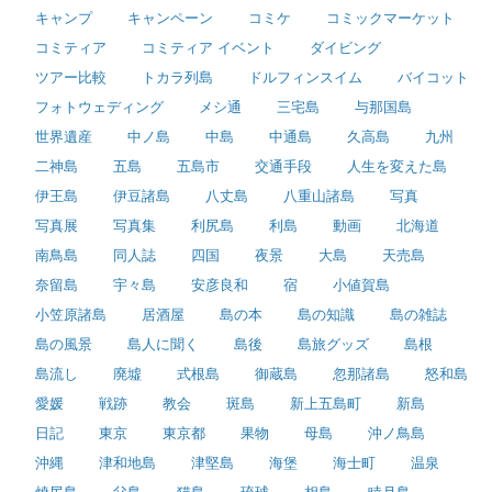
キャンプ
キャンペーン
コミケ
コミックマーケット
コミティア
コミティア イベント
ダイビング
ツアー比較
トカラ列島
ドルフィンスイム
バイコット
フォトウェディング
メシ通
三宅島
与那国島
世界遺産
中ノ島
中島
中通島
久高島
九州
二神島
五島
五島市
交通手段
人生を変えた島
伊王島
伊豆諸島
八丈島
八重山諸島
写真
写真展
写真集
利尻島
利島
動画
北海道
南鳥島
同人誌
四国
夜景
大島
天売島
奈留島
宇々島
安彦良和
宿
小値賀島
小笠原諸島
居酒屋
島の本
島の知識
島の雑誌
島の風景
島人に聞く
島後
島旅グッズ
島根
島流し
廃墟
式根島
御蔵島
忽那諸島
怒和島
愛媛
戦跡
教会
斑島
新上五島町
新島
日記
東京
東京都
果物
母島
沖ノ鳥島
沖縄
津和地島
津堅島
海堡
海士町
温泉