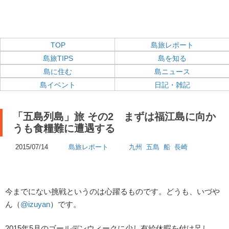
TOP
島旅レポート
島旅TIPS
島を知る
島に住む
島ニュース
島イベント
日記・雑記
「五島列島」旅 その2 まずは福江島に向か
うも食糧難に遭遇する
2015/07/14
島旅レポート
九州
五島
船
長崎
今までにない挑戦というのは心躍るものです。どうも、いづや
ん（
@izuyan
）です。
2015年5月のゴールデンウィークに少し有給休暇を付け足し