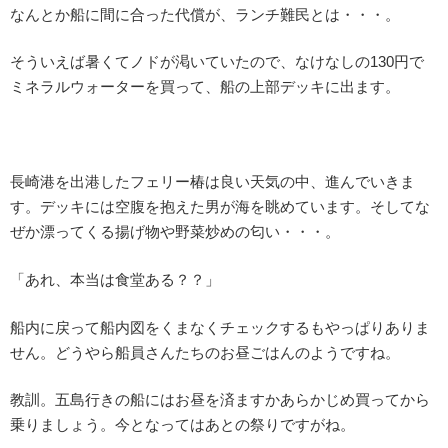
なんとか船に間に合った代償が、ランチ難民とは・・・。
そういえば暑くてノドが渇いていたので、なけなしの130円で
ミネラルウォーターを買って、船の上部デッキに出ます。
長崎港を出港したフェリー椿は良い天気の中、進んでいきま
す。デッキには空腹を抱えた男が海を眺めています。そしてな
ぜか漂ってくる揚げ物や野菜炒めの匂い・・・。
「あれ、本当は食堂ある？？」
船内に戻って船内図をくまなくチェックするもやっぱりありま
せん。どうやら船員さんたちのお昼ごはんのようですね。
教訓。五島行きの船にはお昼を済ますかあらかじめ買ってから
乗りましょう。今となってはあとの祭りですがね。