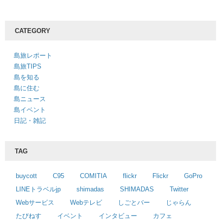
CATEGORY
島旅レポート
島旅TIPS
島を知る
島に住む
島ニュース
島イベント
日記・雑記
TAG
buycott
C95
COMITIA
flickr
Flickr
GoPro
LINEトラベルjp
shimadas
SHIMADAS
Twitter
Webサービス
Webテレビ
しごとバー
じゃらん
たびねす
イベント
インタビュー
カフェ