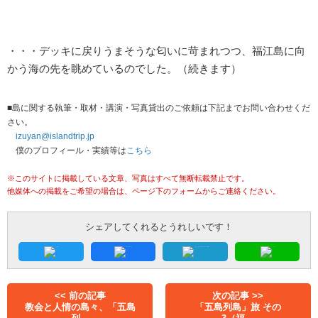
・・・デッキに戻りうまそうな匂いに苛まれつつ、福江島に向
かう海の先を眺めているのでした。（続きます）
■島に関する執筆・取材・講演・写真貸出のご依頼は下記までお問い合わせくだ
さい。
izuyan@islandtrip.jp
僕のプロフィール・実績等は
こちら
※このサイトに掲載している文章、写真はすべて無断転載禁止です。
他媒体への掲載をご希望の場合は、ページ下のフォームからご連絡ください。
シェアしてくれるとうれしいです！
<< 前の記事
次の記事 >>
教会と人情の島々、「五島
「五島列島」旅 その