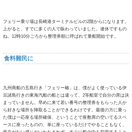
フェリー乗り場は長崎港ターミナルビルの2階からになります。
上がると、すでに多くの人で賑わっていました。連休ですもの
ね。12時10分ごろから整理券順に呼ばれて乗船開始です。
食料難民に
九州商船の五島行き「フェリー椿」は、僕がよく使っている伊
豆諸島行きの東海汽船の船とは違って、2等船室で自分の席は決
まっていません。早めに来て若い番号の整理券をもらった人か
ら好きな場所を陣取ることができるわけです。最後の方に乗っ
た僕は一応座る場所確保、ということで座敷席の空いてるスペ
ースに座ったものの、単に座っているだけでやることもなく、
所在がない感じがいたたまれず、すぐに船の中を探索すること