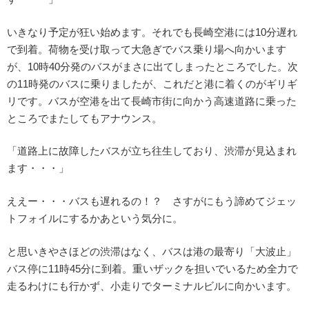
いきなり予定が狂い始めます。それでも長崎空港には10分遅れ
で到着。荷物を受け取って大急ぎでバス乗り場へ向かいます
が、10時40分発のバスがまさに出てしまったところでした。次
の11時発のバスに乗りましたが、これだと港に着くのがギリギ
リです。バスが空港を出て長崎市街に向かう高速道路に乗った
ところでまたしてもアナウンス。
「道路上に故障したバスが立ち往生しており、渋滞が見込まれ
ます・・・」
ええー・・・バスも遅れるの！？ さすがにもう諦めてジェッ
トフォイルにするかあという気分に。
と思いきやさほどの渋滞はなく、バスは港の最寄り「大波止」
バス停に11時45分に到着。重いザックを担いでいるため全力で
走るわけにも行かず、小走りでターミナルビルに向かいます。