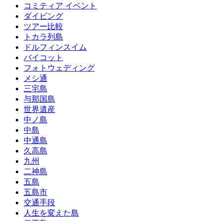
コミティア イベント
ダイビング
ツアー比較
トカラ列島
ドルフィンスイム
バイコット
フォトウェディング
メシ通
三宅島
与那国島
世界遺産
中ノ島
中島
中通島
久高島
九州
二神島
五島
五島市
交通手段
人生を変えた島