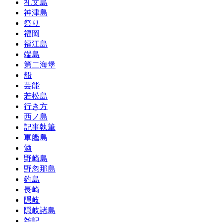
礼文島
神津島
祭り
福岡
福江島
端島
第二海堡
船
芸能
若松島
行き方
西ノ島
記事執筆
軍艦島
酒
野崎島
野忽那島
釣島
長崎
隠岐
隠岐諸島
雑記