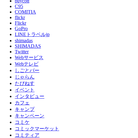
buycott
C95
COMITIA
flickr
Flickr
GoPro
LINEトラベルjp
shimadas
SHIMADAS
Twitter
Webサービス
Webテレビ
しごとバー
じゃらん
たびねす
イベント
インタビュー
カフェ
キャンプ
キャンペーン
コミケ
コミックマーケット
コミティア