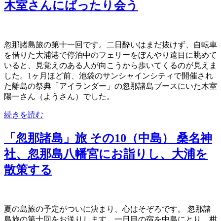
木室さんにばったり会う
忽那諸島旅の第十一回です。二日酔いはまだ抜けず、自転車
を借りた大浦港で停泊中のフェリーをぼんやり遠目に眺めて
いると、見覚えのある人が向こうから歩いてくるのが見えま
した。1ヶ月ほど前、池袋のサンシャインシティで開催され
た離島の祭典「アイランダー」の忽那諸島ブースにいた木室
陽一さん（ようさん）でした。
続きを読む
「忽那諸島」旅 その10（中島） 桑名神
社、忽那島八幡宮にお詣りし、大浦を
散策する
夏の島旅の予定がついに決まり、心はそぞろです。 忽那諸
島旅の第十回をお送りします。一日目の宿を中島にとり、柑