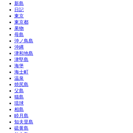
新島
日記
東京
東京都
果物
母島
沖ノ鳥島
沖縄
津和地島
津堅島
海堡
海士町
温泉
焼尻島
父島
猫島
琉球
相島
睦月島
知夫里島
硫黄島