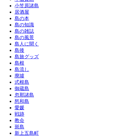
小笠原諸島
居酒屋
島の本
島の知識
島の雑誌
島の風景
島人に聞く
島後
島旅グッズ
島根
島流し
廃墟
式根島
御蔵島
忽那諸島
怒和島
愛媛
戦跡
教会
斑島
新上五島町