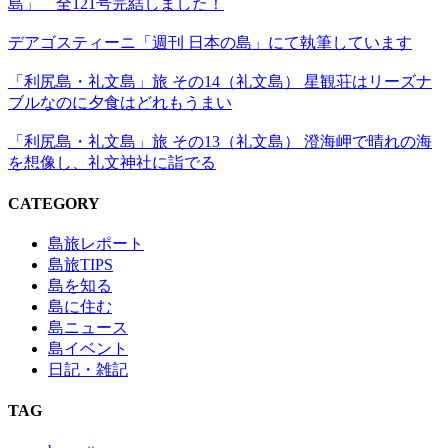
島」 全121号完結しました！
デアゴスティーニ「週刊 日本の島」にて執筆しています
「利尻島・礼文島」旅 その14（礼文島） 星観荘はリーズナ
ブルなのに夕食はどれもうまい
「利尻島・礼文島」旅 その13（礼文島） 澄海岬で晴れの海
を想像し、礼文神社に詣でる
CATEGORY
島旅レポート
島旅TIPS
島を知る
島に住む
島ニュース
島イベント
日記・雑記
TAG