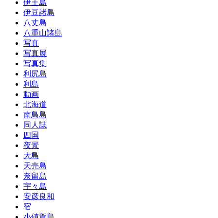
伊王島
伊豆諸島
八丈島
八重山諸島
写真
写真展
写真集
利尻島
利島
動画
北海道
南鳥島
同人誌
四国
夜景
大島
天売島
奈留島
宇々島
安彦良和
宿
小値賀島