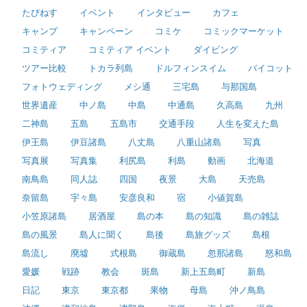
たびねす
イベント
インタビュー
カフェ
キャンプ
キャンペーン
コミケ
コミックマーケット
コミティア
コミティア イベント
ダイビング
ツアー比較
トカラ列島
ドルフィンスイム
バイコット
フォトウェディング
メシ通
三宅島
与那国島
世界遺産
中ノ島
中島
中通島
久高島
九州
二神島
五島
五島市
交通手段
人生を変えた島
伊王島
伊豆諸島
八丈島
八重山諸島
写真
写真展
写真集
利尻島
利島
動画
北海道
南鳥島
同人誌
四国
夜景
大島
天売島
奈留島
宇々島
安彦良和
宿
小値賀島
小笠原諸島
居酒屋
島の本
島の知識
島の雑誌
島の風景
島人に聞く
島後
島旅グッズ
島根
島流し
廃墟
式根島
御蔵島
忽那諸島
怒和島
愛媛
戦跡
教会
斑島
新上五島町
新島
日記
東京
東京都
果物
母島
沖ノ鳥島