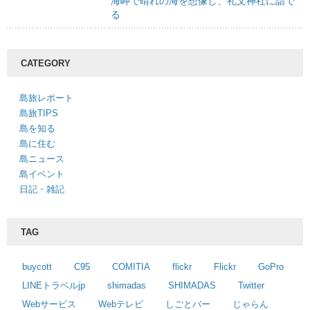
海岬で晴れの海を想像し、礼文神社に詣で
る
CATEGORY
島旅レポート
島旅TIPS
島を知る
島に住む
島ニュース
島イベント
日記・雑記
TAG
buycott
C95
COMITIA
flickr
Flickr
GoPro
LINEトラベルjp
shimadas
SHIMADAS
Twitter
Webサービス
Webテレビ
しごとバー
じゃらん