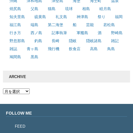
沖縄
津和地島
津堅島
海堡
海士町
温泉
焼尻島
父島
猫島
琉球
相島
睦月島
知夫里島
硫黄島
礼文島
神津島
祭り
福岡
福江島
端島
第二海堡
船
芸能
若松島
行き方
西ノ島
記事執筆
軍艦島
酒
野崎島
野忽那島
釣島
長崎
隠岐
隠岐諸島
雑記
雑誌
青ヶ島
飛行機
飲食店
高島
鳥島
鳩間島
黒島
ARCHIVE
FOLLOW ME
FEED