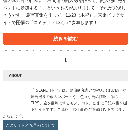
僕の2017年の目標に「島関連の同人誌を作って、同人誌即売イ
ベントに参加する！」というものがありまして、それが実現し
そうです。 島写真集を作って、11/23（木祝）、東京ビッグサ
イトで開催の「コミティア122」に参加します！
続きを読む
1
ABOUT
「ISLAND TRIP」は、島旅研究家いづやん（izuyan）が
離島巡りの旅のレポートや、色々な島の情報、旅の
TIPS、旅を便利にするモノ、コト、たまに日記を書き綴
るサイトです。ご連絡、お仕事のご依頼は以下のボタン
からどうぞ。
このサイト／管理人について