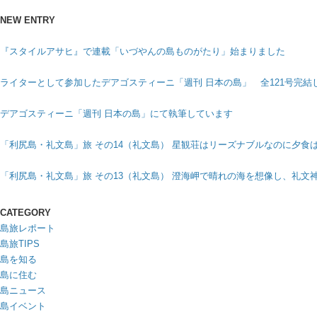
NEW ENTRY
『スタイルアサヒ』で連載「いづやんの島ものがたり」始まりました
ライターとして参加したデアゴスティーニ「週刊 日本の島」 全121号完結
デアゴスティーニ「週刊 日本の島」にて執筆しています
「利尻島・礼文島」旅 その14（礼文島） 星観荘はリーズナブルなのに夕食
「利尻島・礼文島」旅 その13（礼文島） 澄海岬で晴れの海を想像し、礼文
CATEGORY
島旅レポート
島旅TIPS
島を知る
島に住む
島ニュース
島イベント