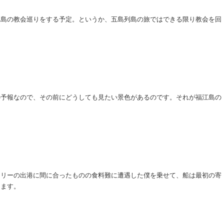
江島の教会巡りをする予定。というか、五島列島の旅ではできる限り教会を回
の予報なので、その前にどうしても見たい景色があるのです。それが福江島の
ェリーの出港に間に合ったものの食料難に遭遇した僕を乗せて、船は最初の寄
します。