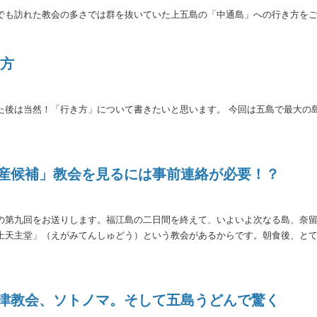
でも訪れた教会の多さでは群を抜いていた上五島の「中通島」への行き方を
き方
た後は当然！「行き方」について書きたいと思います。 今回は五島で最大の
遺産候補」教会を見るには事前連絡が必要！？
の第九回をお送りします。福江島の二日間を終えて、いよいよ次なる島、奈
上天主堂」（えがみてんしゅどう）という教会があるからです。朝食後、と
貝津教会、ソトノマ。そして五島うどんで驚く