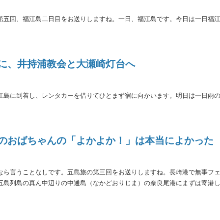
第五回、福江島二日目をお送りしますね。一日、福江島です。今日は一日福
ちに、井持浦教会と大瀬崎灯台へ
江島に到着し、レンタカーを借りてひとまず宿に向かいます。明日は一日雨
ーのおばちゃんの「よかよか！」は本当によかった
なら言うことなしです。五島旅の第三回をお送りしますね。長崎港で無事フ
五島列島の真ん中辺りの中通島（なかどおりじま）の奈良尾港にまずは寄港