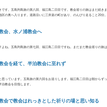
きです。五島列島旅の第八回、福江島二日目です。教会巡りの旅はまだ続き
地区の奥へ入ります。道路沿いに三井楽の町があり、のんびり走ること20分
原教会、水ノ浦教会へ
すよね。五島列島旅の第七回、福江島二日目ですね。まだまだ教会巡りの旅
原教会を経て、半泊教会に至れず
と思っています。五島旅の第六回をお送りします。福江島二日目は朝からず
半泊教会を目指します。
頭教会で教会はれっきとした祈りの場と思い知る