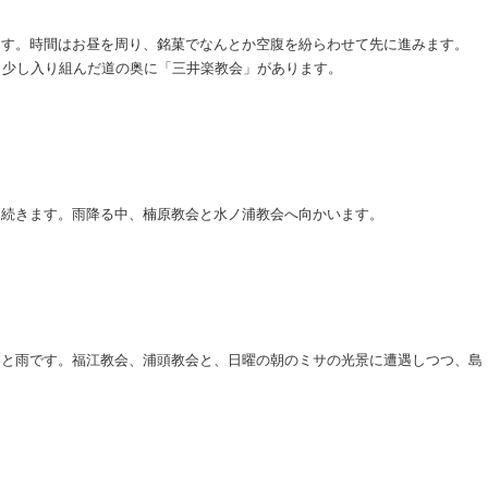
ます。時間はお昼を周り、銘菓でなんとか空腹を紛らわせて先に進みます。
。少し入り組んだ道の奥に「三井楽教会」があります。
は続きます。雨降る中、楠原教会と水ノ浦教会へ向かいます。
っと雨です。福江教会、浦頭教会と、日曜の朝のミサの光景に遭遇しつつ、島