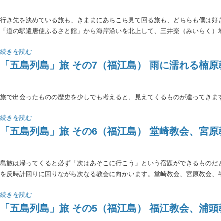
行き先を決めている旅も、きままにあちこち見て回る旅も、どちらも僕は好
「道の駅遣唐使ふるさと館」から海岸沿いを北上して、三井楽（みいらく）
続きを読む
「五島列島」旅 その7（福江島） 雨に濡れる楠
旅で出会ったものの歴史を少しでも考えると、見えてくるものが違ってきま
続きを読む
「五島列島」旅 その6（福江島） 堂崎教会、宮
島旅は帰ってくると必ず「次はあそこに行こう」という宿題ができるものだ
を反時計回りに回りながら次なる教会に向かいます。堂崎教会、宮原教会、
続きを読む
「五島列島」旅 その5（福江島） 福江教会、浦