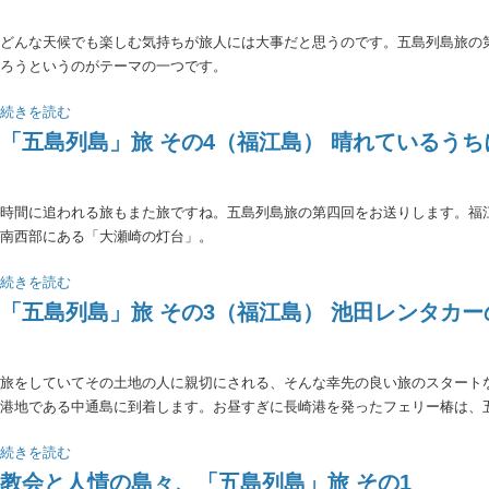
どんな天候でも楽しむ気持ちが旅人には大事だと思うのです。五島列島旅の
ろうというのがテーマの一つです。
続きを読む
「五島列島」旅 その4（福江島） 晴れているう
時間に追われる旅もまた旅ですね。五島列島旅の第四回をお送りします。福
南西部にある「大瀬崎の灯台」。
続きを読む
「五島列島」旅 その3（福江島） 池田レンタカ
旅をしていてその土地の人に親切にされる、そんな幸先の良い旅のスタート
港地である中通島に到着します。お昼すぎに長崎港を発ったフェリー椿は、
続きを読む
教会と人情の島々、「五島列島」旅 その1