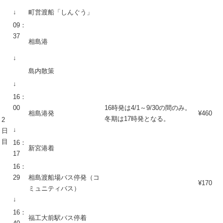
↓
町営渡船「しんぐう」
09：
37
相島港
↓
島内散策
↓
16：
00
16時発は4/1～9/30の間のみ。
相島港発
¥460
冬期は17時発となる。
2
↓
日
目
16：
新宮港着
17
16：
29
相島渡船場バス停発（コ
¥170
ミュニティバス）
↓
16：
福工大前駅バス停着