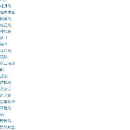
睦月島
知夫里島
硫黄島
礼文島
神津島
祭り
福岡
福江島
端島
第二海堡
船
芸能
若松島
行き方
西ノ島
記事執筆
軍艦島
酒
野崎島
野忽那島