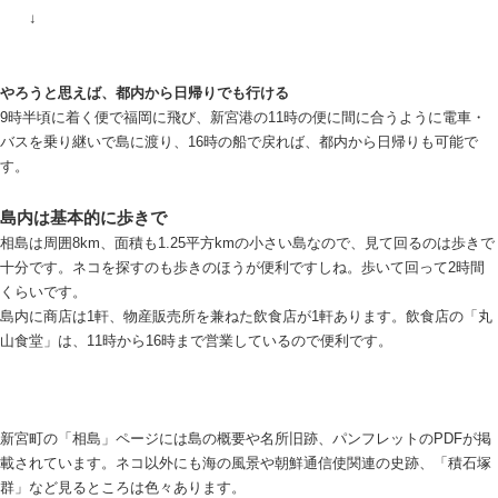
↓
やろうと思えば、都内から日帰りでも行ける
9時半頃に着く便で福岡に飛び、新宮港の11時の便に間に合うように電車・
バスを乗り継いで島に渡り、16時の船で戻れば、都内から日帰りも可能で
す。
島内は基本的に歩きで
相島は周囲8km、面積も1.25平方kmの小さい島なので、見て回るのは歩きで
十分です。ネコを探すのも歩きのほうが便利ですしね。歩いて回って2時間
くらいです。
島内に商店は1軒、物産販売所を兼ねた飲食店が1軒あります。飲食店の「丸
山食堂」は、11時から16時まで営業しているので便利です。
新宮町の「相島」ページには島の概要や名所旧跡、パンフレットのPDFが掲
載されています。ネコ以外にも海の風景や朝鮮通信使関連の史跡、「積石塚
群」など見るところは色々あります。