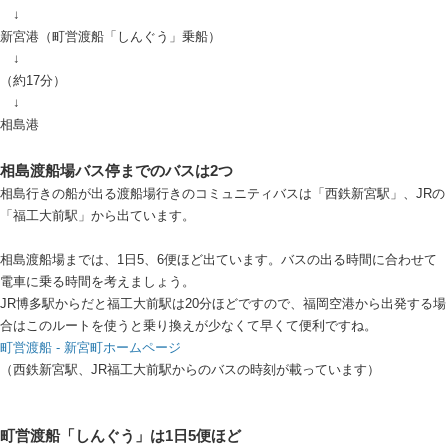
↓
新宮港（町営渡船「しんぐう」乗船）
↓
（約17分）
↓
相島港
相島渡船場バス停までのバスは2つ
相島行きの船が出る渡船場行きのコミュニティバスは「西鉄新宮駅」、JRの
「福工大前駅」から出ています。
相島渡船場までは、1日5、6便ほど出ています。バスの出る時間に合わせて
電車に乗る時間を考えましょう。
JR博多駅からだと福工大前駅は20分ほどですので、福岡空港から出発する場
合はこのルートを使うと乗り換えが少なくて早くて便利ですね。
町営渡船 - 新宮町ホームページ
（西鉄新宮駅、JR福工大前駅からのバスの時刻が載っています）
町営渡船「しんぐう」は1日5便ほど