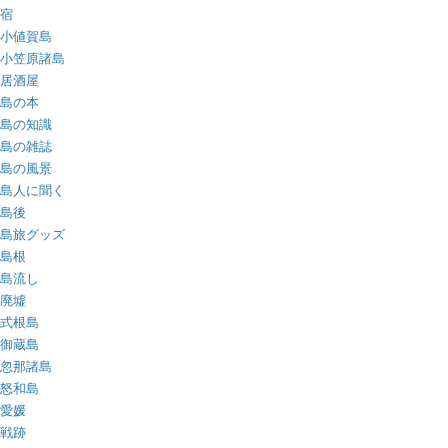
宿
小値賀島
小笠原諸島
居酒屋
島の本
島の知識
島の雑誌
島の風景
島人に聞く
島後
島旅グッズ
島根
島流し
廃墟
式根島
御蔵島
忽那諸島
怒和島
愛媛
戦跡