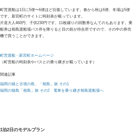
町営渡船は1日に5便〜6便ほど往復しています。春から秋は6便、冬場は5便
です。新宮町のサイトに時刻表が載っています。
片道大人460円、子供230円です。11枚綴りの回数券なんてのもあります。乗
船券は相島渡船場バス停を降りると目の前が待合所ですので、その中の券売
機で買うことができます。
町営渡船 - 新宮町ホームページ
（町営船の時刻表やバスとの乗り継ぎが載っています）
関連記事
福岡の猫と古墳の島、「相島」旅 その1
福岡の猫島「相島」旅 その2 電車を乗り継ぎ相島渡船場へ
1泊2日のモデルプラン