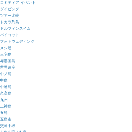
コミティア イベント
ダイビング
ツアー比較
トカラ列島
ドルフィンスイム
バイコット
フォトウェディング
メシ通
三宅島
与那国島
世界遺産
中ノ島
中島
中通島
久高島
九州
二神島
五島
五島市
交通手段