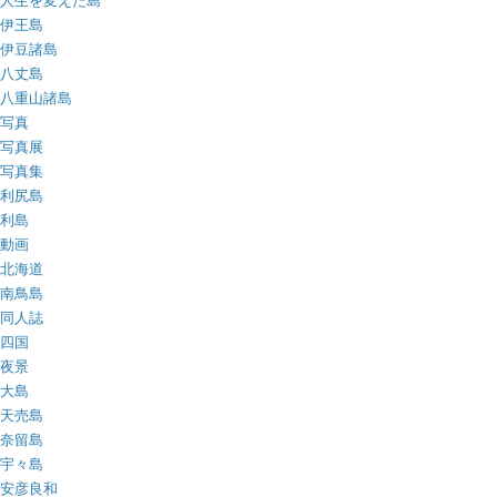
人生を変えた島
伊王島
伊豆諸島
八丈島
八重山諸島
写真
写真展
写真集
利尻島
利島
動画
北海道
南鳥島
同人誌
四国
夜景
大島
天売島
奈留島
宇々島
安彦良和