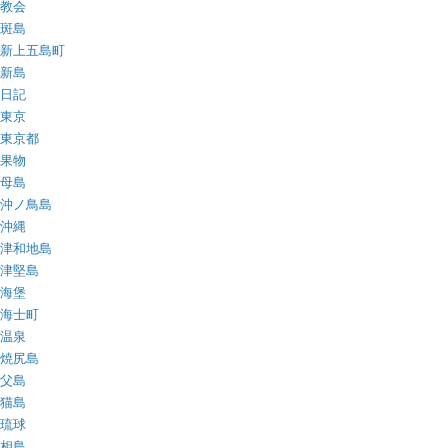
教会
斑島
新上五島町
新島
日記
東京
東京都
果物
母島
沖ノ鳥島
沖縄
津和地島
津堅島
海堡
海士町
温泉
焼尻島
父島
猫島
琉球
相島