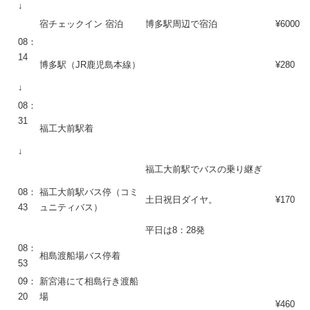
↓
宿チェックイン 宿泊
博多駅周辺で宿泊
¥6000
08：
14
博多駅（JR鹿児島本線）
¥280
↓
08：
31
福工大前駅着
↓
福工大前駅でバスの乗り継ぎ
08：
福工大前駅バス停（コミ
土日祝日ダイヤ。
¥170
43
ュニティバス）
平日は8：28発
08：
相島渡船場バス停着
53
09：
新宮港にて相島行き渡船
20
場
¥460