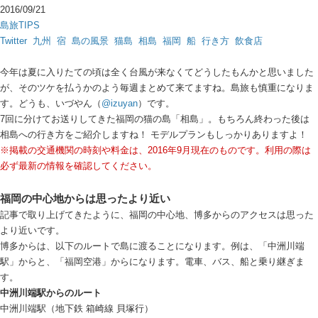
2016/09/21
島旅TIPS
Twitter
九州
宿
島の風景
猫島
相島
福岡
船
行き方
飲食店
今年は夏に入りたての頃は全く台風が来なくてどうしたもんかと思いました
が、そのツケを払うかのよう毎週まとめて来てますね。島旅も慎重になりま
す。どうも、いづやん（
@izuyan
）です。
7回に分けてお送りしてきた福岡の猫の島「相島」。もちろん終わった後は
相島への行き方をご紹介しますね！ モデルプランもしっかりありますよ！
※掲載の交通機関の時刻や料金は、2016年9月現在のものです。利用の際は
必ず最新の情報を確認してください。
福岡の中心地からは思ったより近い
記事で取り上げてきたように、福岡の中心地、博多からのアクセスは思った
より近いです。
博多からは、以下のルートで島に渡ることになります。例は、「中洲川端
駅」からと、「福岡空港」からになります。電車、バス、船と乗り継ぎま
す。
中洲川端駅からのルート
中洲川端駅（地下鉄 箱崎線 貝塚行）