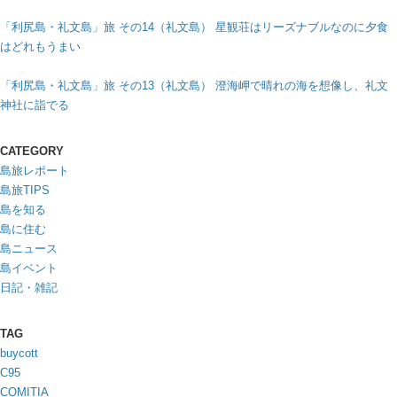
「利尻島・礼文島」旅 その14（礼文島） 星観荘はリーズナブルなのに夕食
はどれもうまい
「利尻島・礼文島」旅 その13（礼文島） 澄海岬で晴れの海を想像し、礼文
神社に詣でる
CATEGORY
島旅レポート
島旅TIPS
島を知る
島に住む
島ニュース
島イベント
日記・雑記
TAG
buycott
C95
COMITIA