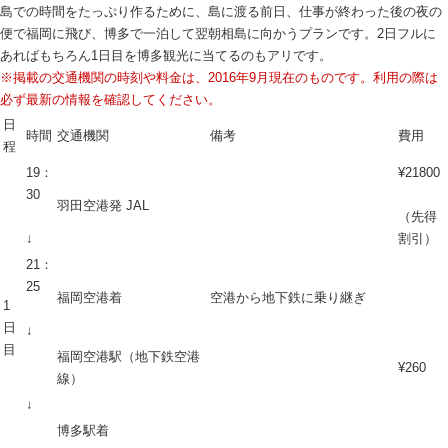
島での時間をたっぷり作るために、島に渡る前日、仕事が終わった後の夜の
便で福岡に飛び、博多で一泊して翌朝相島に向かうプランです。2日フルに
あればもちろん1日目を博多観光に当てるのもアリです。
※掲載の交通機関の時刻や料金は、2016年9月現在のものです。利用の際は
必ず最新の情報を確認してください。
日
時間
交通機関
備考
費用
程
19：
¥21800
30
羽田空港発 JAL
（先得
↓
割引）
21：
25
福岡空港着
空港から地下鉄に乗り継ぎ
1
日
↓
目
福岡空港駅（地下鉄空港
¥260
線）
↓
博多駅着