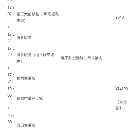
40
17：
07
福工大前駅発（JR鹿児島
¥540
本線)
↓
17：
博多駅着
22
17：
29
博多駅発（地下鉄空港
地下鉄空港線に乗り換え
線）
↓
17：
福岡空港着
34
19：
¥14190
00
福岡空港発 JAL
（先得
↓
割引）
20：
30
羽田空港着