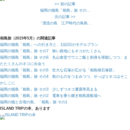
<< 前の記事
福岡の猫島「相島」旅 その…
次の記事 >>
「漂流の島 江戸時代の鳥島…
相島旅（2015年5月）の関連記事
福岡の猫島「相島」への行き方と、1泊2日のモデルプラン
福岡の猫島「相島」旅 その7 狭い路地にもネコがたくさん
福岡の猫島「相島」旅 その6 丸山食堂でウニご飯と刺身を堪能しつつ、ま
たたくさんのネコに出会う
福岡の猫島「相島」旅 その5 壮大な石塚が広がる「相島積石塚群」
福岡の猫島「相島」旅 その4 島のものをつまみつつ、やっぱりネコはそこ
かしこに
福岡の猫島「相島」旅 その3 少しずつネコ遭遇率高まる
福岡の猫島「相島」旅 その2 電車を乗り継ぎ相島渡船場へ
福岡の猫と古墳の島、「相島」旅 その1
ISLAND TRIPの本、あります