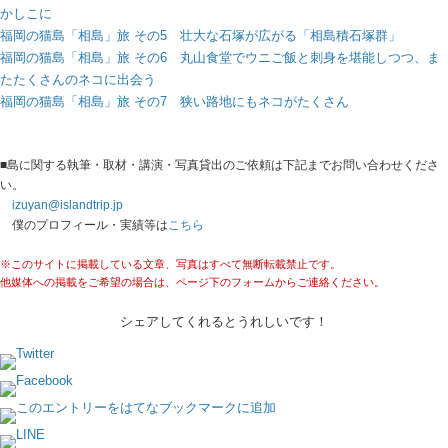
かしこに
福岡の猫島「相島」旅 その5 壮大な石塚が広がる「相島積石塚群」
福岡の猫島「相島」旅 その6 丸山食堂でウニご飯と刺身を堪能しつつ、ま
たたくさんのネコに出会う
福岡の猫島「相島」旅 その7 狭い路地にもネコがたくさん
■島に関する執筆・取材・講演・写真貸出のご依頼は下記までお問い合わせくださ
い。
izuyan@islandtrip.jp
僕のプロフィール・実績等は
こちら
※このサイトに掲載している文章、写真はすべて無断転載禁止です。
他媒体への掲載をご希望の場合は、ページ下のフォームからご連絡ください。
シェアしてくれるとうれしいです！