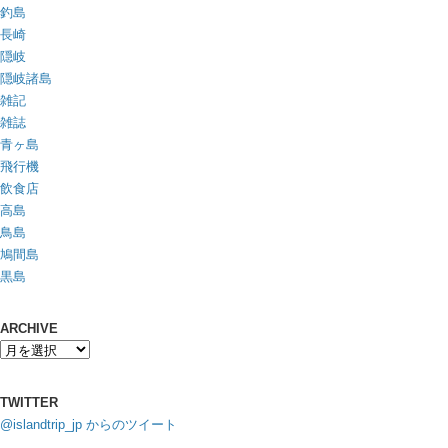
釣島
長崎
隠岐
隠岐諸島
雑記
雑誌
青ヶ島
飛行機
飲食店
高島
鳥島
鳩間島
黒島
ARCHIVE
TWITTER
@islandtrip_jp からのツイート