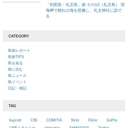
「利尻島・礼文島」旅 その13（礼文島） 澄
海岬で晴れの海を想像し、礼文神社に詣で
る
CATEGORY
島旅レポート
島旅TIPS
島を知る
島に住む
島ニュース
島イベント
日記・雑記
TAG
buycott
C95
COMITIA
flickr
Flickr
GoPro
LINEトラベルjp
shimadas
SHIMADAS
Twitter