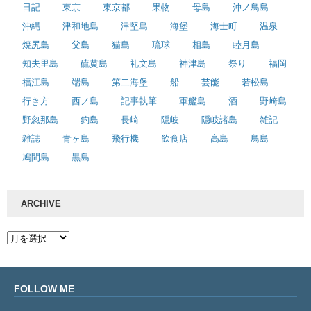
日記
東京
東京都
果物
母島
沖ノ鳥島
沖縄
津和地島
津堅島
海堡
海士町
温泉
焼尻島
父島
猫島
琉球
相島
睦月島
知夫里島
硫黄島
礼文島
神津島
祭り
福岡
福江島
端島
第二海堡
船
芸能
若松島
行き方
西ノ島
記事執筆
軍艦島
酒
野崎島
野忽那島
釣島
長崎
隠岐
隠岐諸島
雑記
雑誌
青ヶ島
飛行機
飲食店
高島
鳥島
鳩間島
黒島
ARCHIVE
FOLLOW ME