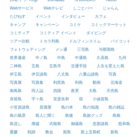
Webサービス
Webテレビ
しごとバー
じゃらん
たびねす
イベント
インタビュー
カフェ
キャンプ
キャンペーン
コミケ
コミックマーケット
コミティア
コミティア イベント
ダイビング
ツアー比較
トカラ列島
ドルフィンスイム
バイコット
フォトウェディング
メシ通
三宅島
与那国島
世界遺産
中ノ島
中島
中通島
久高島
九州
二神島
五島
五島市
交通手段
人生を変えた島
伊王島
伊豆諸島
八丈島
八重山諸島
写真
写真展
写真集
利尻島
利島
動画
北海道
南鳥島
同人誌
四国
夜景
大島
天売島
奈留島
宇々島
安彦良和
宿
小値賀島
小笠原諸島
居酒屋
島の本
島の知識
島の雑誌
島の風景
島人に聞く
島後
島旅グッズ
島根
島流し
廃墟
式根島
御蔵島
忽那諸島
怒和島
愛媛
戦跡
教会
斑島
新上五島町
新島