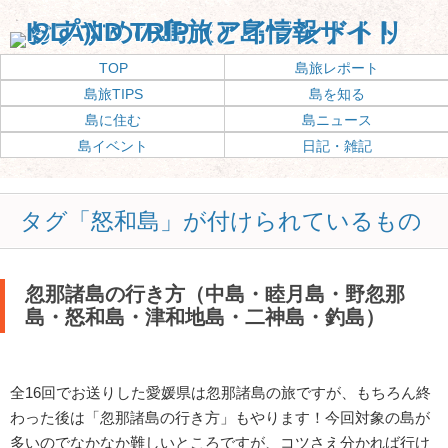
TOP
島旅レポート
島旅TIPS
島を知る
島に住む
島ニュース
島イベント
日記・雑記
タグ「怒和島」が付けられているもの
忽那諸島の行き方（中島・睦月島・野忽那
島・怒和島・津和地島・二神島・釣島）
全16回でお送りした愛媛県は忽那諸島の旅ですが、もちろん終
わった後は「忽那諸島の行き方」もやります！今回対象の島が
多いのでなかなか難しいところですが、コツさえ分かれば行け