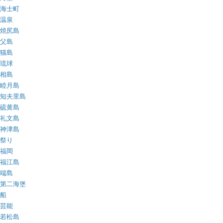
海士町
温泉
焼尻島
父島
猫島
琉球
相島
睦月島
知夫里島
硫黄島
礼文島
神津島
祭り
福岡
福江島
端島
第二海堡
船
芸能
若松島