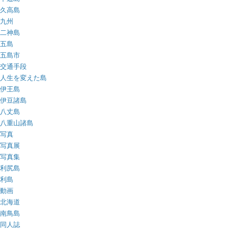
久高島
九州
二神島
五島
五島市
交通手段
人生を変えた島
伊王島
伊豆諸島
八丈島
八重山諸島
写真
写真展
写真集
利尻島
利島
動画
北海道
南鳥島
同人誌