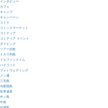
インタビュー
カフェ
キャンプ
キャンペーン
コミケ
コミックマーケット
コミティア
コミティア イベント
ダイビング
ツアー比較
トカラ列島
ドルフィンスイム
バイコット
フォトウェディング
メシ通
三宅島
与那国島
世界遺産
中ノ島
中島
中通島