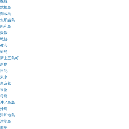
廃墟
式根島
御蔵島
忽那諸島
怒和島
愛媛
戦跡
教会
斑島
新上五島町
新島
日記
東京
東京都
果物
母島
沖ノ鳥島
沖縄
津和地島
津堅島
海堡