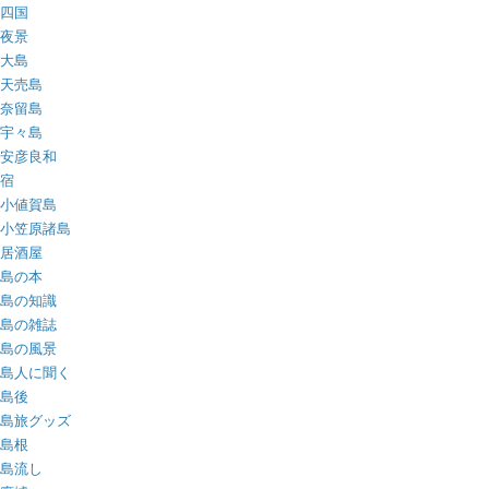
四国
夜景
大島
天売島
奈留島
宇々島
安彦良和
宿
小値賀島
小笠原諸島
居酒屋
島の本
島の知識
島の雑誌
島の風景
島人に聞く
島後
島旅グッズ
島根
島流し