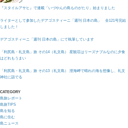
『スタイルアサヒ』で連載「いづやんの島ものがたり」始まりました
ライターとして参加したデアゴスティーニ「週刊 日本の島」 全121号完結
しました！
デアゴスティーニ「週刊 日本の島」にて執筆しています
「利尻島・礼文島」旅 その14（礼文島） 星観荘はリーズナブルなのに夕食
はどれもうまい
「利尻島・礼文島」旅 その13（礼文島） 澄海岬で晴れの海を想像し、礼文
神社に詣でる
CATEGORY
島旅レポート
島旅TIPS
島を知る
島に住む
島ニュース