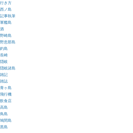
行き方
西ノ島
記事執筆
軍艦島
酒
野崎島
野忽那島
釣島
長崎
隠岐
隠岐諸島
雑記
雑誌
青ヶ島
飛行機
飲食店
高島
鳥島
鳩間島
黒島