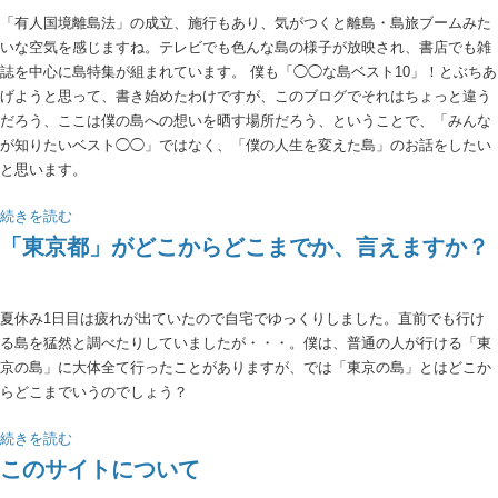
「有人国境離島法」の成立、施行もあり、気がつくと離島・島旅ブームみた
いな空気を感じますね。テレビでも色んな島の様子が放映され、書店でも雑
誌を中心に島特集が組まれています。 僕も「◯◯な島ベスト10」！とぶちあ
げようと思って、書き始めたわけですが、このブログでそれはちょっと違う
だろう、ここは僕の島への想いを晒す場所だろう、ということで、「みんな
が知りたいベスト◯◯」ではなく、「僕の人生を変えた島」のお話をしたい
と思います。
続きを読む
「東京都」がどこからどこまでか、言えますか？
夏休み1日目は疲れが出ていたので自宅でゆっくりしました。直前でも行け
る島を猛然と調べたりしていましたが・・・。僕は、普通の人が行ける「東
京の島」に大体全て行ったことがありますが、では「東京の島」とはどこか
らどこまでいうのでしょう？
続きを読む
このサイトについて