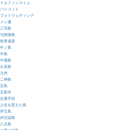
ドルフィンスイム
バイコット
フォトウェディング
メシ通
三宅島
与那国島
世界遺産
中ノ島
中島
中通島
久高島
九州
二神島
五島
五島市
交通手段
人生を変えた島
伊王島
伊豆諸島
八丈島