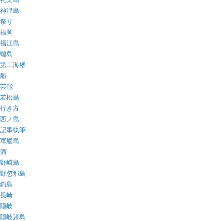
神津島
祭り
福岡
福江島
端島
第二海堡
船
芸能
若松島
行き方
西ノ島
記事執筆
軍艦島
酒
野崎島
野忽那島
釣島
長崎
隠岐
隠岐諸島