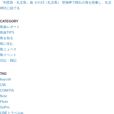
「利尻島・礼文島」旅 その13（礼文島） 澄海岬で晴れの海を想像し、礼文
神社に詣でる
CATEGORY
島旅レポート
島旅TIPS
島を知る
島に住む
島ニュース
島イベント
日記・雑記
TAG
buycott
C95
COMITIA
flickr
Flickr
GoPro
LINEトラベルjp