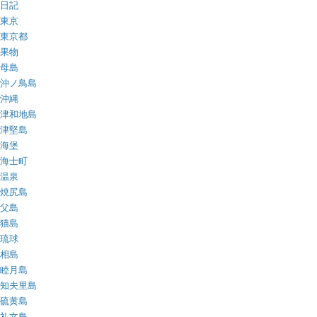
日記
東京
東京都
果物
母島
沖ノ鳥島
沖縄
津和地島
津堅島
海堡
海士町
温泉
焼尻島
父島
猫島
琉球
相島
睦月島
知夫里島
硫黄島
礼文島