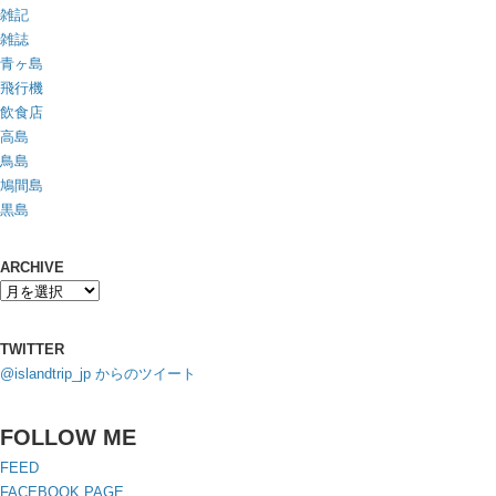
雑記
雑誌
青ヶ島
飛行機
飲食店
高島
鳥島
鳩間島
黒島
ARCHIVE
TWITTER
@islandtrip_jp からのツイート
FOLLOW ME
FEED
FACEBOOK PAGE