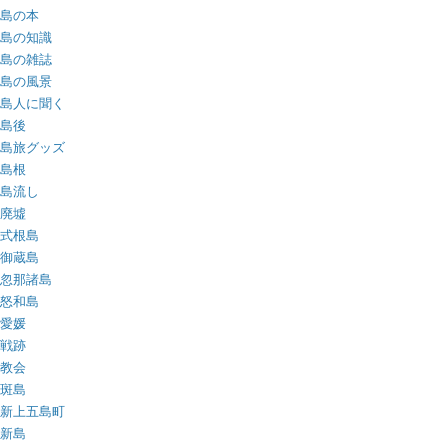
島の本
島の知識
島の雑誌
島の風景
島人に聞く
島後
島旅グッズ
島根
島流し
廃墟
式根島
御蔵島
忽那諸島
怒和島
愛媛
戦跡
教会
斑島
新上五島町
新島