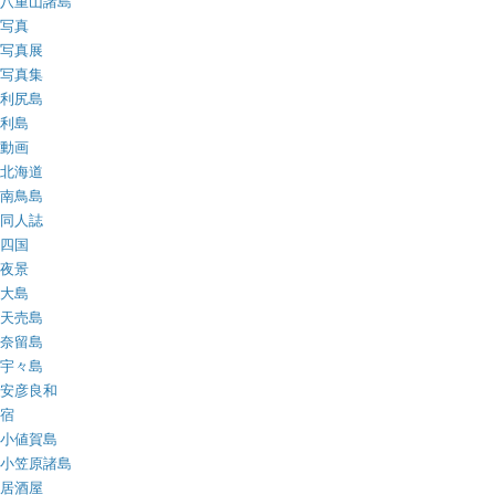
八重山諸島
写真
写真展
写真集
利尻島
利島
動画
北海道
南鳥島
同人誌
四国
夜景
大島
天売島
奈留島
宇々島
安彦良和
宿
小値賀島
小笠原諸島
居酒屋